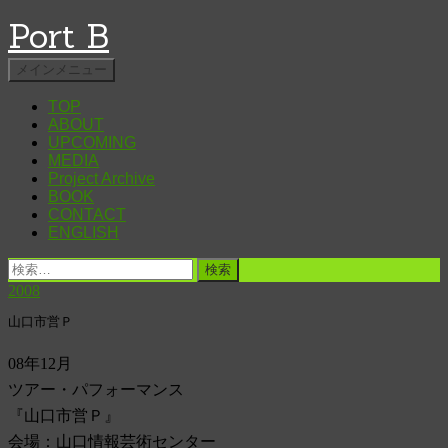
Port B
検
コ
メインメニュー
索
ン
TOP
テ
ABOUT
ン
UPCOMING
ツ
MEDIA
へ
Project Archive
ス
BOOK
キ
CONTACT
ENGLISH
ッ
プ
検
索:
2008
山口市営Ｐ
08年12月
ツアー・パフォーマンス
『山口市営Ｐ』
会場：山口情報芸術センター