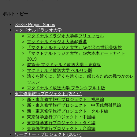
ポルト・ビー
投
稿
>>>>> Project Series
マクドナルドラジオ大学
ナ
マクドナルドラジオ大学@ブリュッセル
ビ
マクドナルドラジオ大学@香港
ゲ
『マクドナルドラジオ大学』@金沢21世紀美術館
ー
『マクドナルドラジオ大学』@六本木アートナイト
2019
シ
展覧会 マクドナルド放送大学・東京版
ョ
マクドナルド放送大学 ベルリン版
ン
遠くを近くに、近くを遠くに、感じるための幾つかのレ
ッスン
マクドナルド放送大学 フランクフルト版
東京修学旅行プロジェクト (2017-)
新・東京修学旅行プロジェクト：福島編
新・東京修学旅行プロジェクト：中国残留孤児編
新・東京修学旅行プロジェクト：クルド編
東京修学旅行プロジェクト：中国編
東京修学旅行プロジェクト：タイ編
東京修学旅行プロジェクト：台湾編
ワーグナー・プロジェクト (2017-)