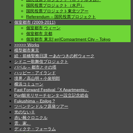
国民投票プロジェクト（水戸）
国民投票プロジェクト東北ツアー
Referendum – 国民投票プロジェクト
個室都市 (2009-2011)
個室都市 ウィーン
個室都市 京都
個室都市 東京[:en]Compartment City – Tokyo
>>>>> Works
模型都市東京
続・前橋聖務日課 ーあかつきの村ウォーク
シドニー歌舞伎プロジェクト
バベル – 都市とその塔
ハッピー・アイランド
境界／高山明＋小泉明郎
横浜コミューン
Fast Forward Festival『X Apartments』
Port観光リサーチセンター設立記念総会
Fukushima – Epilog ?
ツベンテンドルフ原発ツアー
光のないⅡ
赤い靴クロニクル
雲。家。
ディクテ・フォーラム