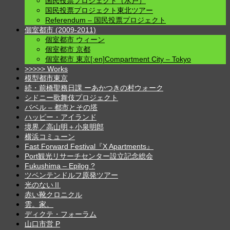
国民投票プロジェクト（水戸）
国民投票プロジェクト東北ツアー
Referendum – 国民投票プロジェクト
個室都市 (2009-2011)
個室都市 ウィーン
個室都市 京都
個室都市 東京[:en]Compartment City – Tokyo
>>>>> Works
模型都市東京
続・前橋聖務日課 ーあかつきの村ウォーク
シドニー歌舞伎プロジェクト
バベル – 都市とその塔
ハッピー・アイランド
境界／高山明＋小泉明郎
横浜コミューン
Fast Forward Festival『X Apartments』
Port観光リサーチセンター設立記念総会
Fukushima – Epilog ?
ツベンテンドルフ原発ツアー
光のないⅡ
赤い靴クロニクル
雲。家。
ディクテ・フォーラム
山口市営 P