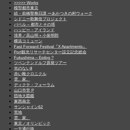
>>>>> Works
模型都市東京
続・前橋聖務日課 ーあかつきの村ウォーク
シドニー歌舞伎プロジェクト
バベル – 都市とその塔
ハッピー・アイランド
境界／高山明＋小泉明郎
横浜コミューン
Fast Forward Festival『X Apartments』
Port観光リサーチセンター設立記念総会
Fukushima – Epilog ?
ツベンテンドルフ原発ツアー
光のないⅡ
赤い靴クロニクル
雲。家。
ディクテ・フォーラム
山口市営 P
団地大図鑑
東西南北
サンシャイン62
荒地
雲。家。
東京／オリンピック
一方通行路