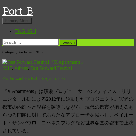
Port B
Search
Skip
Primary Menu
to
content
ENGLISH
Search
for:
Category Archives: 2015
2015
,
Athens
,
Fast Forward Festival
Fast Forward Festival『X Apartments』
『X Apartments』は演劇プロデューサーのマティアス・リリ
エンタール氏による2012年に始動したプロジェクト。実際の
都市の内部へと観客を誘導しながら、現代の都市が抱えるあ
らゆる問題に対してあらたなアプローチを掲示し、ベイルー
ト・サンパウロ・ヨハネスブルグなど世界各国の都市で上演
されている。