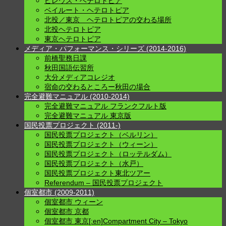
ピレウス・ヘテロトピア
ベイルート・ヘテロトピア
北投／東京 ヘテロトピアの交わる場所
北投ヘテロトピア
東京ヘテロトピア
メディア・パフォーマンス・シリーズ (2014-2016)
前橋聖務日課
秋田国語伝習所
大分メディアコレジオ
宿命の交わるところー秋田の場合
完全避難マニュアル (2010-2014)
完全避難マニュアル フランクフルト版
完全避難マニュアル 東京版
国民投票プロジェクト (2011-)
国民投票プロジェクト（ベルリン）
国民投票プロジェクト（ウィーン）
国民投票プロジェクト（ロッテルダム）
国民投票プロジェクト（水戸）
国民投票プロジェクト東北ツアー
Referendum – 国民投票プロジェクト
個室都市 (2009-2011)
個室都市 ウィーン
個室都市 京都
個室都市 東京[:en]Compartment City – Tokyo