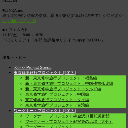
MEDIA
navigation
■CINRA.net
高山明が抱く作家の使命。思考が硬化する時代の中でいかに乱すか
http://bit.ly/2Qdq2Si
■エフエム石川
11/16(土）18:00～18:30
「ほくりくアイドル部 放課後ホリデイ muspop RADIO♪」
ポルト・ビー
>>>>> Project Series
東京修学旅行プロジェクト (2017-)
新・東京修学旅行プロジェクト：福島編
新・東京修学旅行プロジェクト：中国残留孤児編
新・東京修学旅行プロジェクト：クルド編
東京修学旅行プロジェクト：中国編
東京修学旅行プロジェクト：タイ編
東京修学旅行プロジェクト：台湾編
ワーグナー・プロジェクト (2017-)
ワーグナー・プロジェクト@金沢21世紀美術館
ワーグナー・プロジェクト@祝祭の広場（大分）
ワーグナー・プロジェクト