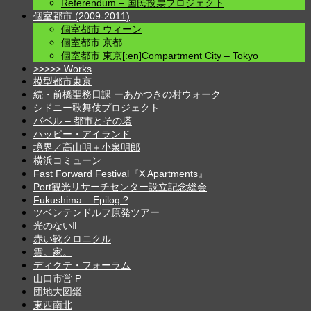
Referendum – 国民投票プロジェクト
個室都市 (2009-2011)
個室都市 ウィーン
個室都市 京都
個室都市 東京[:en]Compartment City – Tokyo
>>>>> Works
模型都市東京
続・前橋聖務日課 ーあかつきの村ウォーク
シドニー歌舞伎プロジェクト
バベル – 都市とその塔
ハッピー・アイランド
境界／高山明＋小泉明郎
横浜コミューン
Fast Forward Festival『X Apartments』
Port観光リサーチセンター設立記念総会
Fukushima – Epilog ?
ツベンテンドルフ原発ツアー
光のないⅡ
赤い靴クロニクル
雲。家。
ディクテ・フォーラム
山口市営 P
団地大図鑑
東西南北