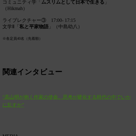
コミュニティ学「
ムスリムとして日本で生きる
」
（Hikmah）
ライブレクチャー③ 17:00- 17:15
文学Ⅱ「
私と平家物語
」（中島幼八）
※各定員40名（先着順）
関連インタビュー
“高山明が抱く作家の使命。思考が硬化する時代の中でいか
に乱すか”
Post