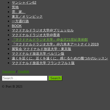
サンシャイン62
荒地
雲。家。
東京／オリンピック
一方通行路
BOOK
マクドナルドラジオ大学@ブリュッセル
マクドナルドラジオ大学@香港
『マクドナルドラジオ大学』@金沢21世紀美術館
『マクドナルドラジオ大学』@六本木アートナイト2019
展覧会 マクドナルド放送大学・東京版
マクドナルド放送大学 ベルリン版
遠くを近くに、近くを遠くに、感じるための幾つかのレッスン
マクドナルド放送大学 フランクフルト版
Japanese
/
English
Search
for:
© Port B 2021