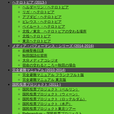
ヘテロトピア (2013-)
ヘルダーリン・ヘテロトピア
リガ・ヘテロトピア
アブダビ・ヘテロトピア
ピレウス・ヘテロトピア
ベイルート・ヘテロトピア
北投／東京 ヘテロトピアの交わる場所
北投ヘテロトピア
東京ヘテロトピア
メディア・パフォーマンス・シリーズ (2014-2016)
前橋聖務日課
秋田国語伝習所
大分メディアコレジオ
宿命の交わるところー秋田の場合
完全避難マニュアル (2010-2014)
完全避難マニュアル フランクフルト版
完全避難マニュアル 東京版
国民投票プロジェクト (2011-)
国民投票プロジェクト（ベルリン）
国民投票プロジェクト（ウィーン）
国民投票プロジェクト（ロッテルダム）
国民投票プロジェクト（水戸）
国民投票プロジェクト東北ツアー
Referendum – 国民投票プロジェクト