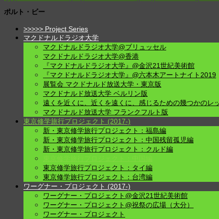
投
ポルト・ビー
稿
>>>>> Project Series
ナ
マクドナルドラジオ大学
ビ
マクドナルドラジオ大学@ブリュッセル
マクドナルドラジオ大学@香港
ゲ
『マクドナルドラジオ大学』@金沢21世紀美術館
ー
『マクドナルドラジオ大学』@六本木アートナイト2019
シ
展覧会 マクドナルド放送大学・東京版
マクドナルド放送大学 ベルリン版
ョ
遠くを近くに、近くを遠くに、感じるための幾つかのレ
ン
マクドナルド放送大学 フランクフルト版
東京修学旅行プロジェクト (2017-)
新・東京修学旅行プロジェクト：福島編
新・東京修学旅行プロジェクト：中国残留孤児編
新・東京修学旅行プロジェクト：クルド編
東京修学旅行プロジェクト：中国編
東京修学旅行プロジェクト：タイ編
東京修学旅行プロジェクト：台湾編
ワーグナー・プロジェクト (2017-)
ワーグナー・プロジェクト@金沢21世紀美術館
ワーグナー・プロジェクト@祝祭の広場（大分）
ワーグナー・プロジェクト