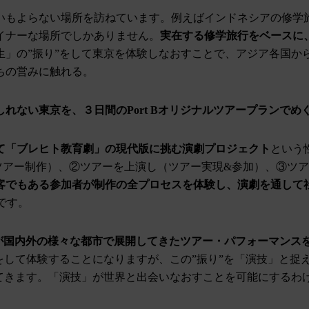
いもよらない場所を訪ねています。例えばインドネシアの修学
イナーな場所でしかありません。
実在する修学旅行をベースに
生」の”振り”をして東京を体験しなおすことで、アジア各国か
ちの営みに触れる。
れない東京を、３日間のPort Bオリジナルツアープランでめ
て「ブレヒト教育劇」の現代版に挑む演劇プロジェクト
という
ツアー制作）、②ツアーを上演し（ツアー実現&参加）、③ツア
客でもある参加者が制作の全プロセスを体験し、演劇を通して
のです。
t Bが国内外の様々な都市で展開してきたツアー・パフォーマンス
をして体験することになりますが、この”振り”を「演技」と捉
てきます。「演技」が世界と出会いなおすことを可能にするわ