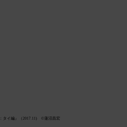
イ編』（2017.11) ©
蓮沼昌宏