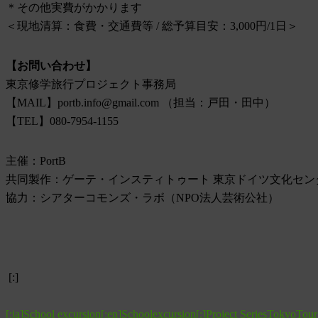
＊その他実費がかかります
＜現地清算：食費・交通費等 / 総予算目安：3,000円/1日＞
【お問い合わせ】
東京修学旅行プロジェクト事務局
【MAIL】portb.info@gmail.com （担当：戸田・田中）
【TEL】080-7954-1155
主催：PortB
共同製作：ゲーテ・インスティトゥート 東京ドイツ文化セン
協力：シアターコモンズ・ラボ（NPO法人芸術公社）
[:]
[:ja]School excursion[:en]Schoolexcursion[:]
Project Series
Tokyo
Tour