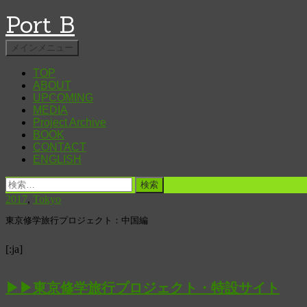
Port B
検
コ
メインメニュー
索
ン
TOP
テ
ABOUT
ン
UPCOMING
ツ
MEDIA
へ
Project Archive
ス
BOOK
キ
CONTACT
ENGLISH
ッ
プ
検
索:
2017
,
Tokyo
東京修学旅行プロジェクト：中国編
[:ja]
▶︎▶︎東京修学旅行プロジェクト・特設サイト