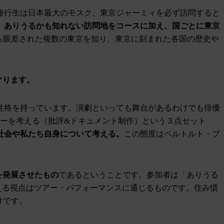
旅行生は日本最大のモスク、東京ジャーミィを必ず訪問すると
、ありうるかも知れない訪問地をコースに加え、国ごとに東京
ら眼差された複数の東京を知り、東京に刻まれた各国の歴史や
ぐります。
性格を持っています。演劇といっても舞台があるわけでも俳優
ーを考える（批評&ドキュメント制作）という３点セット
社会や私たち自身について考える。
この態度はベルトルト・ブ
を発展させたもの
であるということです。参加者は「ありうる
える視点はツアー・パフォーマンスに通じるものです。住み慣
けです。