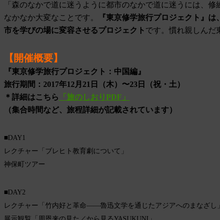
「森のなかで道に迷うように都市のなかで道に迷うには、修
なかなか大変なことです。
『東京修学旅行プロジェクト』は
市を学びの場に変容させるプロジェクト
です。慣れ親しんだ
【開催概要】
『東京修学旅行プロジェクト：中国編』
旅行期間：2017年12月21日（木）〜23日（祝・土）
＊詳細はこちら
「旅のしおりPDF」
（集合時間など、旅程詳細が記載されています）
■DAY1
レクチャー「ブレヒト教育劇について」
神保町ツアー
■
DAY2
レクチャー「竹内好と革命——魯迅文学を通じたアジアへのまなざし
展示観覧
「周恩来の見た／から見るYASUKUNI」