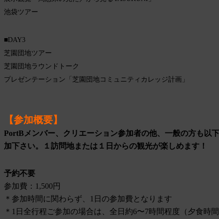
池袋ツアー
■
DAY3
芝園団地ツアー
芝園団地ラウンドトーク
プレゼンテーション「芝園団地コミュニティカレッジ計画」
【参加概要】
PortBメンバー、クリエーション参加者の他、一般の方も以
加下さい。１訪問地または１日からの観光が楽しめます！
予約不要
参加費：1,500円
＊参加時間に関わらず、1日の参加費となります
＊1日全行程ご参加の場合は、全日約6〜7時間程度（夕食時