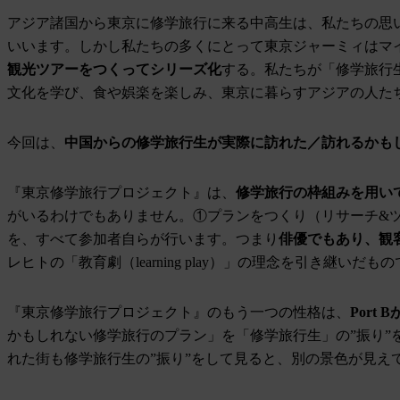
アジア諸国から東京に修学旅行に来る中高生は、私たちの思
いいます。しかし私たちの多くにとって東京ジャーミィはマ
観光ツアーをつくってシリーズ化
する。私たちが「修学旅行
文化を学び、食や娯楽を楽しみ、東京に暮らすアジアの人た
今回は、
中国
からの修学旅行生が実際に訪れた／訪れるかもし
『東京修学旅行プロジェクト』は、
修学旅行の枠組みを用い
がいるわけでもありません。①プランをつくり（リサーチ&
を、すべて参加者自らが行います。つまり
俳優でもあり、観
レヒトの「教育劇（learning play）」の理念を引き継いだも
『東京修学旅行プロジェクト』のもう一つの性格は、
Por
かもしれない修学旅行のプラン」を「修学旅行生」の”振り”
れた街も修学旅行生の”振り”をして見ると、別の景色が見え